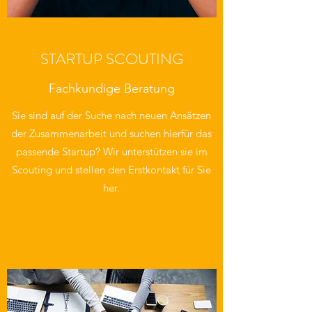
STARTUP SCOUTING
Fachkundige Beratung
Sie sind auf der Suche nach neuen Ansätzen
der Zusammenarbeit und suchen hierfür das
passende Startup? Wir unterstützen sie im
Scouting und stellen den Erstkontakt für Sie
her.
Contact us