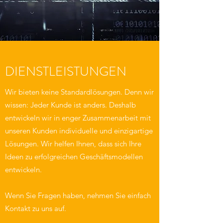
DIENSTLEISTUNGEN
Wir bieten keine Standardlösungen. Denn wir
wissen: Jeder Kunde ist anders. Deshalb
entwickeln wir in enger Zusammenarbeit mit
unseren Kunden individuelle und einzigartige
Lösungen. Wir helfen Ihnen, dass sich Ihre
Ideen zu erfolgreichen Geschäftsmodellen
entwickeln.
Wenn Sie Fragen haben, nehmen Sie einfach
Kontakt zu uns auf.